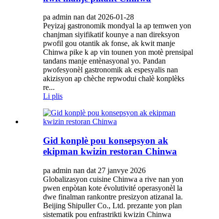
pa admin nan dat 2026-01-28
Peyizaj gastronomik mondyal la ap temwen yon
chanjman siyifikatif kounye a nan direksyon
pwofil gou otantik ak fonse, ak kwit manje
Chinwa pike k ap vin tounen yon motè prensipal
tandans manje entènasyonal yo. Pandan
pwofesyonèl gastronomik ak espesyalis nan
akizisyon ap chèche repwodui chalè konplèks
re...
Li plis
Gid konplè pou konsepsyon ak
ekipman kwizin restoran Chinwa
pa admin nan dat 27 janvye 2026
Globalizasyon cuisine Chinwa a rive nan yon
pwen enpòtan kote évolutivité operasyonèl la
dwe finalman rankontre presizyon atizanal la.
Beijing Shipuller Co., Ltd. prezante yon plan
sistematik pou enfrastrikti kwizin Chinwa