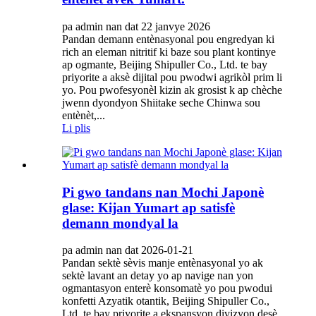
pa admin nan dat 22 janvye 2026
Pandan demann entènasyonal pou engredyan ki
rich an eleman nitritif ki baze sou plant kontinye
ap ogmante, Beijing Shipuller Co., Ltd. te bay
priyorite a aksè dijital pou pwodwi agrikòl prim li
yo. Pou pwofesyonèl kizin ak grosist k ap chèche
jwenn dyondyon Shiitake seche Chinwa sou
entènèt,...
Li plis
Pi gwo tandans nan Mochi Japonè
glase: Kijan Yumart ap satisfè
demann mondyal la
pa admin nan dat 2026-01-21
Pandan sektè sèvis manje entènasyonal yo ak
sektè lavant an detay yo ap navige nan yon
ogmantasyon enterè konsomatè yo pou pwodui
konfetti Azyatik otantik, Beijing Shipuller Co.,
Ltd. te bay priyorite a ekspansyon divizyon desè