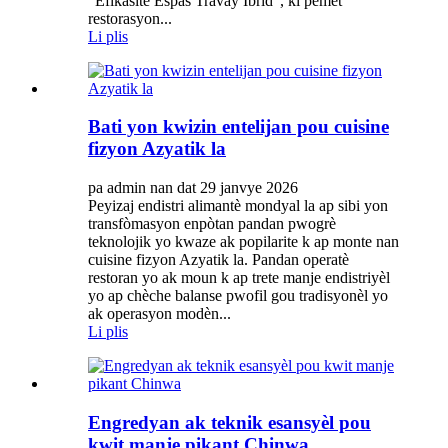
"Efikasite Espas Travay Ibrid", ki pèmèt
restorasyon...
Li plis
Bati yon kwizin entelijan pou cuisine
fizyon Azyatik la
pa admin nan dat 29 janvye 2026
Peyizaj endistri alimantè mondyal la ap sibi yon
transfòmasyon enpòtan pandan pwogrè
teknolojik yo kwaze ak popilarite k ap monte nan
cuisine fizyon Azyatik la. Pandan operatè
restoran yo ak moun k ap trete manje endistriyèl
yo ap chèche balanse pwofil gou tradisyonèl yo
ak operasyon modèn...
Li plis
Engredyan ak teknik esansyèl pou
kwit manje pikant Chinwa