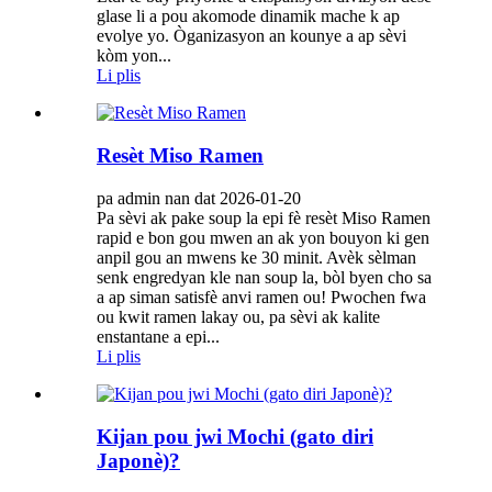
glase li a pou akomode dinamik mache k ap
evolye yo. Òganizasyon an kounye a ap sèvi
kòm yon...
Li plis
Resèt Miso Ramen
pa admin nan dat 2026-01-20
Pa sèvi ak pake soup la epi fè resèt Miso Ramen
rapid e bon gou mwen an ak yon bouyon ki gen
anpil gou an mwens ke 30 minit. Avèk sèlman
senk engredyan kle nan soup la, bòl byen cho sa
a ap siman satisfè anvi ramen ou! Pwochen fwa
ou kwit ramen lakay ou, pa sèvi ak kalite
enstantane a epi...
Li plis
Kijan pou jwi Mochi (gato diri
Japonè)?