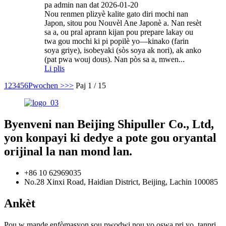
pa admin nan dat 2026-01-20
Nou renmen plizyè kalite gato diri mochi nan
Japon, sitou pou Nouvèl Ane Japonè a. Nan resèt
sa a, ou pral aprann kijan pou prepare lakay ou
twa gou mochi ki pi popilè yo—kinako (farin
soya griye), isobeyaki (sòs soya ak nori), ak anko
(pat pwa wouj dous). Nan pòs sa a, mwen...
Li plis
1
2
3
4
5
6
Pwochen >
>>
Paj 1 / 15
Byenveni nan Beijing Shipuller Co., Ltd,
yon konpayi ki dedye a pote gou oryantal
orijinal la nan mond lan.
+86 10 62969035
No.28 Xinxi Road, Haidian District, Beijing, Lachin 100085
Ankèt
Pou w mande enfòmasyon sou pwodwi nou yo oswa pri yo, tanpri