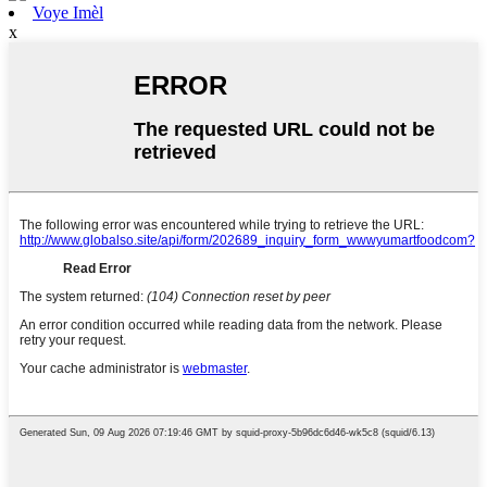
Voye Imèl
x