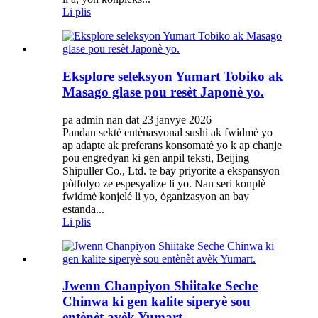
Li plis
Eksplore seleksyon Yumart Tobiko ak
Masago glase pou resèt Japonè yo.
pa admin nan dat 23 janvye 2026
Pandan sektè entènasyonal sushi ak fwidmè yo
ap adapte ak preferans konsomatè yo k ap chanje
pou engredyan ki gen anpil teksti, Beijing
Shipuller Co., Ltd. te bay priyorite a ekspansyon
pòtfolyo ze espesyalize li yo. Nan seri konplè
fwidmè konjelé li yo, òganizasyon an bay
estanda...
Li plis
Jwenn Chanpiyon Shiitake Seche
Chinwa ki gen kalite siperyè sou
entènèt avèk Yumart.