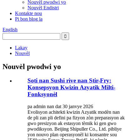
Nouvèl pwodwi yo
Nouvèl Endistri
Kontakte nou
Pi bon blog la
English
Lakay
Nouvèl
Nouvèl pwodwi yo
Soti nan Sushi rive nan Stir-Fry:
Konsepsyon Kwizin Azyatik Milti-
Fonksyonèl
pa admin nan dat 30 janvye 2026
Evolisyon achitekti kwizin Azyatik modèn nan
de pli zan pli defini pa fizyon zòn preparasyon ak
gwo presizyon ak estasyon tèmik ki gen gwo
pwodiksyon. Beijing Shipuller Co., Ltd. pibliye
yon nouvo plan operasyonèl ki konsantre sou