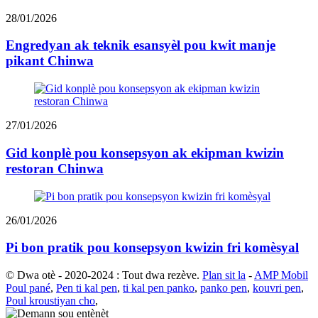
28/01/2026
Engredyan ak teknik esansyèl pou kwit manje
pikant Chinwa
27/01/2026
Gid konplè pou konsepsyon ak ekipman kwizin
restoran Chinwa
26/01/2026
Pi bon pratik pou konsepsyon kwizin fri komèsyal
© Dwa otè - 2020-2024 : Tout dwa rezève.
Plan sit la
-
AMP Mobil
Poul pané
,
Pen ti kal pen
,
ti kal pen panko
,
panko pen
,
kouvri pen
,
Poul kroustiyan cho
,