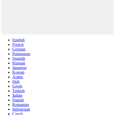
English
French
German
Portuguese
Spanish
Russian
Japanese
Korean
Arabic
Irish
Greek
Turkish
Italian
Danish
Romanian
Indonesian
Czech