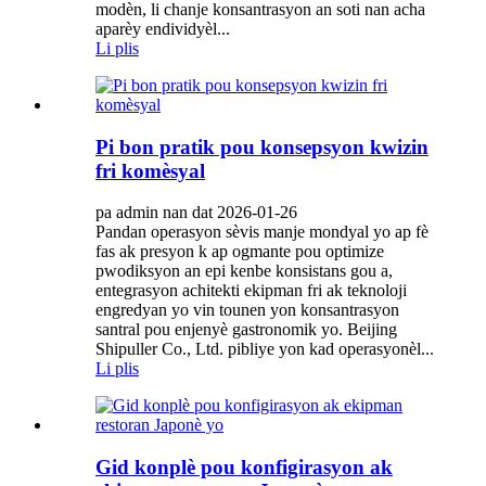
modèn, li chanje konsantrasyon an soti nan acha
aparèy endividyèl...
Li plis
Pi bon pratik pou konsepsyon kwizin
fri komèsyal
pa admin nan dat 2026-01-26
Pandan operasyon sèvis manje mondyal yo ap fè
fas ak presyon k ap ogmante pou optimize
pwodiksyon an epi kenbe konsistans gou a,
entegrasyon achitekti ekipman fri ak teknoloji
engredyan yo vin tounen yon konsantrasyon
santral pou enjenyè gastronomik yo. Beijing
Shipuller Co., Ltd. pibliye yon kad operasyonèl...
Li plis
Gid konplè pou konfigirasyon ak