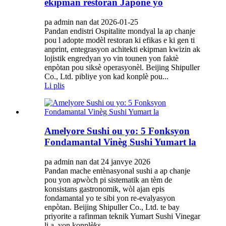
ekipman restoran Japonè yo
pa admin nan dat 2026-01-25
Pandan endistri Ospitalite mondyal la ap chanje
pou l adopte modèl restoran ki efikas e ki gen ti
anprint, entegrasyon achitekti ekipman kwizin ak
lojistik engredyan yo vin tounen yon faktè
enpòtan pou siksè operasyonèl. Beijing Shipuller
Co., Ltd. pibliye yon kad konplè pou...
Li plis
Amelyore Sushi ou yo: 5 Fonksyon
Fondamantal Vinèg Sushi Yumart la
pa admin nan dat 24 janvye 2026
Pandan mache entènasyonal sushi a ap chanje
pou yon apwòch pi sistematik an tèm de
konsistans gastronomik, wòl ajan epis
fondamantal yo te sibi yon re-evalyasyon
enpòtan. Beijing Shipuller Co., Ltd. te bay
priyorite a rafinman teknik Yumart Sushi Vinegar
li a, yon konplèks...