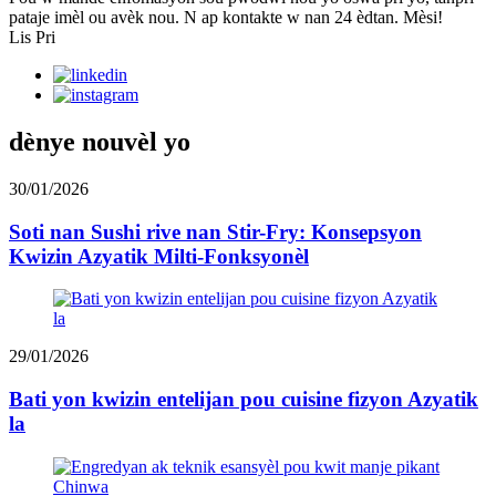
pataje imèl ou avèk nou. N ap kontakte w nan 24 èdtan. Mèsi!
Lis Pri
dènye nouvèl yo
30/01/2026
Soti nan Sushi rive nan Stir-Fry: Konsepsyon
Kwizin Azyatik Milti-Fonksyonèl
29/01/2026
Bati yon kwizin entelijan pou cuisine fizyon Azyatik
la