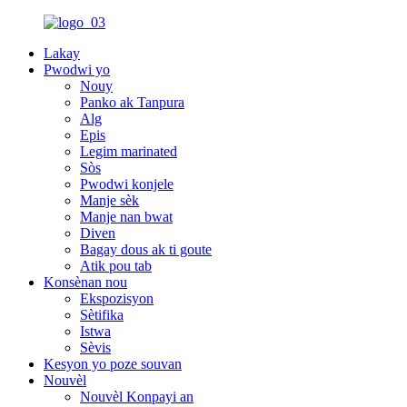
Lakay
Pwodwi yo
Nouy
Panko ak Tanpura
Alg
Epis
Legim marinated
Sòs
Pwodwi konjele
Manje sèk
Manje nan bwat
Diven
Bagay dous ak ti goute
Atik pou tab
Konsènan nou
Ekspozisyon
Sètifika
Istwa
Sèvis
Kesyon yo poze souvan
Nouvèl
Nouvèl Konpayi an