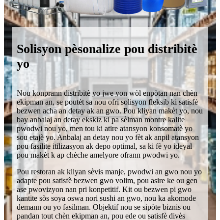
Solisyon pèsonalize pou distribitè
yo
Nou konprann distribitè yo jwe yon wòl enpòtan nan chèn
ekipman an, se poutèt sa nou ofri solisyon fleksib ki satisfè
bezwen acha an detay ak an gwo. Pou kliyan makèt yo, nou
bay anbalaj an detay ekskiz ki pa sèlman montre kalite
pwodwi nou yo, men tou ki atire atansyon konsomatè yo
sou etajè yo. Anbalaj an detay nou yo fèt ak anpil atansyon
pou fasilite itilizasyon ak depo optimal, sa ki fè yo ideyal
pou makèt k ap chèche amelyore ofrann pwodwi yo.
Pou restoran ak kliyan sèvis manje, pwodwi an gwo nou yo
adapte pou satisfè bezwen gwo volim, pou asire ke ou gen
ase pwovizyon nan pri konpetitif. Kit ou bezwen pi gwo
kantite sòs soya oswa nori sushi an gwo, nou ka akomode
demann ou yo fasilman. Objektif nou se sipòte biznis ou
pandan tout chèn ekipman an, pou ede ou satisfè divès