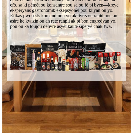
efò, sa ki pèmèt ou konsantre sou sa ou fè pi byen—kreye
eksperyans gastronomik eksepsyonèl pou kliyan ou yo.
Efikas pwosesis kòmand nou yo ak livrezon rapid nou an
asire ke kwizin ou an rete ranpli ak pi bon engredyan yo,
pou ou ka toujou delivre asyèt kalite siperyè chak fwa.