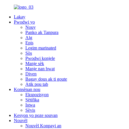
Lakay
Pwodwi yo
Nouy
Panko ak Tanpura
Alg
Epis
Legim marinated
Sòs
Pwodwi konjele
Manje sèk
Manje nan bwat
Diven
Bagay dous ak ti goute
Atik pou tab
Konsènan nou
Ekspozisyon
Sètifika
Istwa
Sèvis
Kesyon yo poze souvan
Nouvèl
Nouvèl Konpayi an