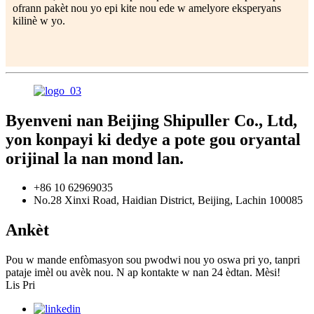
ofrann pakèt nou yo epi kite nou ede w amelyore eksperyans
kilinè w yo.
Byenveni nan Beijing Shipuller Co., Ltd,
yon konpayi ki dedye a pote gou oryantal
orijinal la nan mond lan.
+86 10 62969035
No.28 Xinxi Road, Haidian District, Beijing, Lachin 100085
Ankèt
Pou w mande enfòmasyon sou pwodwi nou yo oswa pri yo, tanpri
pataje imèl ou avèk nou. N ap kontakte w nan 24 èdtan. Mèsi!
Lis Pri