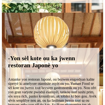
-Yon sèl kote ou ka jwenn
restoran Japonè yo
Antanke yon restoran Japonè, ou bezwen engredyan kalite
siperyè ki amelyore otantisite asyèt ou yo. Yumart Food se
sèl kote ou jwenn tout bezwen gastronomik ou yo. Nou ofri
yon gran varyete pwodui esansyèl, tankou nori sushi prim,
sòs soya rich, panko kroustiyan, ak tobiko ki bon gou. Avèk
sèvis senplifye nou an, ou ka fasilman jwenn tout sa ou
bezwen anba yon sèl do-kay. Sa fè ou ekonomize tan ak