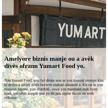
Amelyore biznis manje ou a avèk
divès ofrann Yumart Food yo.
Nan Yumart Food, nou fyè dèske nou se yon founisè premye klas
ki dedye a satisfè divès bezwen endistri alimantè a. Kit ou se yon
restoran Japonè, yon distribitè, oswa yon manifakti mak byen
koni, seri sèvis konplè nou yo fèt pou sipòte biznis ou avèk
efikasite.