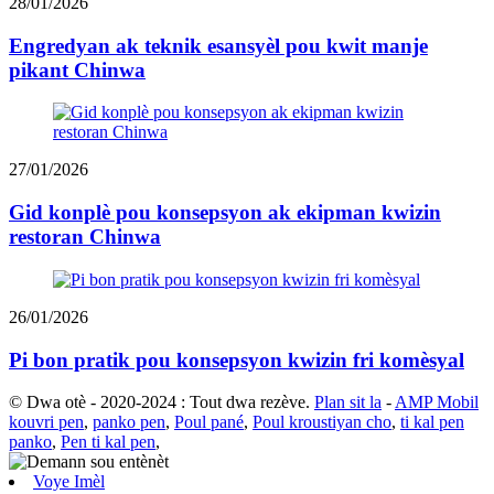
28/01/2026
Engredyan ak teknik esansyèl pou kwit manje
pikant Chinwa
27/01/2026
Gid konplè pou konsepsyon ak ekipman kwizin
restoran Chinwa
26/01/2026
Pi bon pratik pou konsepsyon kwizin fri komèsyal
© Dwa otè - 2020-2024 : Tout dwa rezève.
Plan sit la
-
AMP Mobil
kouvri pen
,
panko pen
,
Poul pané
,
Poul kroustiyan cho
,
ti kal pen
panko
,
Pen ti kal pen
,
Voye Imèl