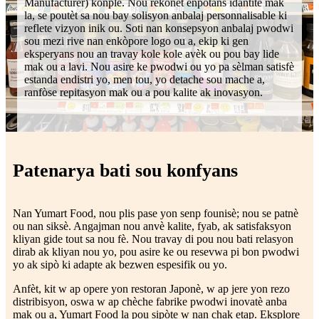
Manufacturer) konplè. Nou rekonèt enpòtans idantite mak
la, se poutèt sa nou bay solisyon anbalaj personnalisable ki
reflete vizyon inik ou. Soti nan konsepsyon anbalaj pwodwi
sou mezi rive nan enkòpore logo ou a, ekip ki gen
eksperyans nou an travay kole kole avèk ou pou bay lide
mak ou a lavi. Nou asire ke pwodwi ou yo pa sèlman satisfè
estanda endistri yo, men tou, yo detache sou mache a,
ranfòse repitasyon mak ou a pou kalite ak inovasyon.
Patenarya bati sou konfyans
Nan Yumart Food, nou plis pase yon senp founisè; nou se patnè
ou nan siksè. Angajman nou anvè kalite, fyab, ak satisfaksyon
kliyan gide tout sa nou fè. Nou travay di pou nou bati relasyon
dirab ak kliyan nou yo, pou asire ke ou resevwa pi bon pwodwi
yo ak sipò ki adapte ak bezwen espesifik ou yo.
Anfèt, kit w ap opere yon restoran Japonè, w ap jere yon rezo
distribisyon, oswa w ap chèche fabrike pwodwi inovatè anba
mak ou a, Yumart Food la pou sipòte w nan chak etap. Eksplore