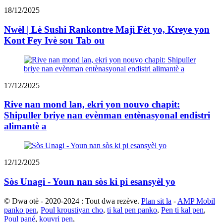
18/12/2025
Nwèl | Lè Sushi Rankontre Maji Fèt yo, Kreye yon
Kont Fey Ivè sou Tab ou
17/12/2025
Rive nan mond lan, ekri yon nouvo chapit:
Shipuller briye nan evènman entènasyonal endistri
alimantè a
12/12/2025
Sòs Unagi - Youn nan sòs ki pi esansyèl yo
© Dwa otè - 2020-2024 : Tout dwa rezève.
Plan sit la
-
AMP Mobil
panko pen
,
Poul kroustiyan cho
,
ti kal pen panko
,
Pen ti kal pen
,
Poul pané
,
kouvri pen
,