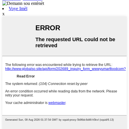
Voye Imèl
x