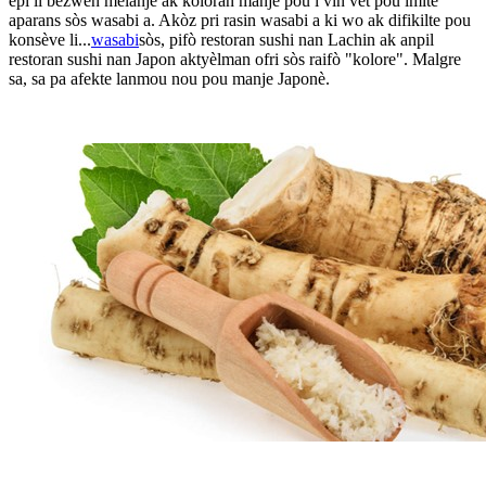
epi li bezwen melanje ak koloran manje pou l vin vèt pou imite
aparans sòs wasabi a. Akòz pri rasin wasabi a ki wo ak difikilte pou
konsève li...
wasabi
sòs, pifò restoran sushi nan Lachin ak anpil
restoran sushi nan Japon aktyèlman ofri sòs raifò "kolore". Malgre
sa, sa pa afekte lanmou nou pou manje Japonè.