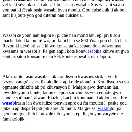
vèt la ki sèvi ak sushi ak sashimi se sòs wasabi. Sòs wasabi sa a se
yon pat ki fèt ak rasin wasabi byen moulu. Gou episé inik li ak bon
sant li ajoute yon gou diferan nan cuisine a.
Wasabi se youn nan legim ki pi chè nan mond lan, epi pri li sou
mache lokal la tou trè wo, pri ki pi ba a se 800 Yuan pou chak chat.
Rezon ki dèyè pri sa a ki wo konsa pa ka separe de anviwònman
kwasans ra wasabi a. Pa gen anpil kote kote
wasabi
ka kiltive an gwo
kantite, sitou konsantre nan kèk konte espesifik nan Japon.
Akòz rarite rasin wasabi a ak kondisyon kwasans strik li yo, li
bezwen angrè espesifik ak dlo k ap koule alontèm. Kondisyon sa yo
ogmante difikilte ak pri kiltivasyon li. Malgre gwo demann lan,
pwodiksyon li limite, kidonk Japon souvan bezwen enpòte gwo
kantite soti nan Taiwan, Etazini, Lachin kontinantal ak lòt kote. Fre
wasabi
rasin lan dwe itilize touswit apre ou fin moulen l, paske gou
pike li ap disparèt piti piti apre 20 minit. Malgre sa
, wasabi
toujou
gen bon gou, li rich an valè nitrisyonèl, epi li gen yon varyete efè
famakolojik.