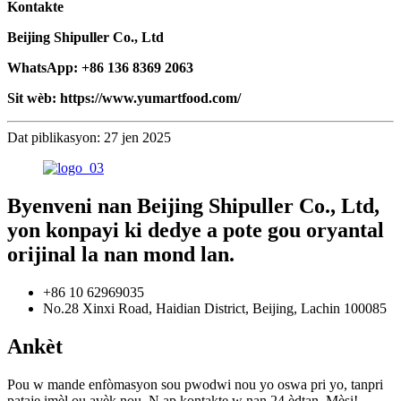
Kontakte
Beijing Shipuller Co., Ltd
WhatsApp: +86 136 8369 2063
Sit wèb: https://www.yumartfood.com/
Dat piblikasyon: 27 jen 2025
Byenveni nan Beijing Shipuller Co., Ltd,
yon konpayi ki dedye a pote gou oryantal
orijinal la nan mond lan.
+86 10 62969035
No.28 Xinxi Road, Haidian District, Beijing, Lachin 100085
Ankèt
Pou w mande enfòmasyon sou pwodwi nou yo oswa pri yo, tanpri
pataje imèl ou avèk nou. N ap kontakte w nan 24 èdtan. Mèsi!