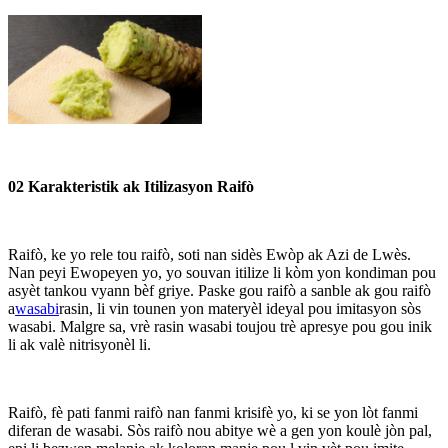
02 Karakteristik ak Itilizasyon Raifò
Raifò, ke yo rele tou raifò, soti nan sidès Ewòp ak Azi de Lwès.
Nan peyi Ewopeyen yo, yo souvan itilize li kòm yon kondiman pou
asyèt tankou vyann bèf griye. Paske gou raifò a sanble ak gou raifò
a
wasabi
rasin, li vin tounen yon materyèl ideyal pou imitasyon sòs
wasabi. Malgre sa, vrè rasin wasabi toujou trè apresye pou gou inik
li ak valè nitrisyonèl li.
Raifò, fè pati fanmi raifò nan fanmi krisifè yo, ki se yon lòt fanmi
diferan de wasabi. Sòs raifò nou abitye wè a gen yon koulè jòn pal,