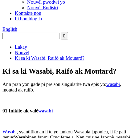
Nouvèl pwodwi yo
Nouvèl Endistri
Kontakte nou
Pi bon blog la
English
Lakay
Nouvèl
Ki sa ki Wasabi, Raifò ak Moutard?
Ki sa ki Wasabi, Raifò ak Moutard?
Ann pran yon gade pi pre sou singularite twa epis yo:
wasabi
,
moutad ak raifò.
01 Inikite ak valè
wasabi
Wasabi
, syantifikman li te ye tankou Wasabia japonica, li fè pati
genus
Wasabi
nan fanmi Cruciferae a. Nan cuisine Japonè, wasabi