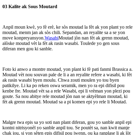
03 Kalite ak Sous Moutard
Anpil moun kwè, yo fè erè, ke sòs moutad la fèt ak yon plant yo rele
moutad, menm jan ak sòs chili. Sepandan, an reyalite sa a se yon
move konpreyansyon.
Wasabi
Moutad jòn nan fèt ak grenn moutad,
alòske moutad vèt la fèt ak rasin wasabi. Toulede yo gen sous
diferan men gou ki sanble.
Foto ki anwo a montre moutad, yon plant ki fè pati fanmi Brassica a.
Moutad vèt nou souvan pale de li a an reyalite refere a wasabi, ki fèt
ak rasin wasabi byen moulu. Chwa zouti moulen yo tou byen
patikilye. Li ka po reken oswa seramik, men yo ra epi difisil pou
kenbe fre. Moutad vèt sa a rele Wasabi, epi li vrèman yon plezi pou
goute. Sa nou abitye rele moutad jòn nan se aktyèlman moutad, ki
fèt ak grenn moutad. Moutad sa a pi komen epi yo rele li Moutad.
Malgre twa epis sa yo soti nan plant diferan, gou yo sanble anpil epi
kontni nitrisyonèl yo sanble anpil tou. Se poutèt sa, nan kwit manje
chak jou, si yon sèten epis difisil pou jwenn, ou ka ranplase li ak lòt