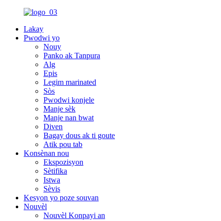
Lakay
Pwodwi yo
Nouy
Panko ak Tanpura
Alg
Epis
Legim marinated
Sòs
Pwodwi konjele
Manje sèk
Manje nan bwat
Diven
Bagay dous ak ti goute
Atik pou tab
Konsènan nou
Ekspozisyon
Sètifika
Istwa
Sèvis
Kesyon yo poze souvan
Nouvèl
Nouvèl Konpayi an