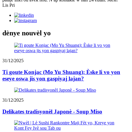
Lis Pri
dènye nouvèl yo
31/12/2025
Ti goute Konjac (Mo Yu Shuang): Èske li vo yon
eseye oswa jis yon gaspiyaj lajan?
31/12/2025
Delikates tradisyonèl Japonè - Soup Miso